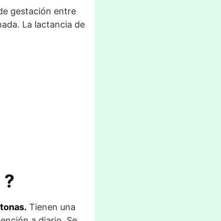
de gestación entre
mada. La lactancia de
 ?
tonas.
Tienen una
ención a diario. Se