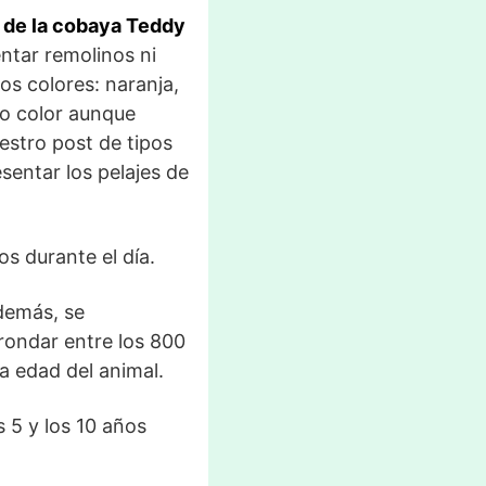
e de la cobaya Teddy
entar remolinos ni
tos colores: naranja,
lo color aunque
estro post de tipos
sentar los pelajes de
s durante el día.
emás, se
 rondar entre los 800
 edad del animal.
 5 y los 10 años