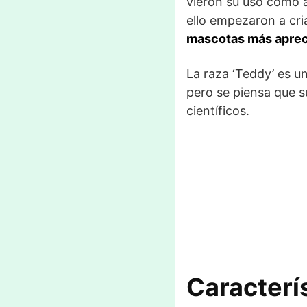
vieron su uso como a
ello empezaron a cri
mascotas más aprec
La raza ‘Teddy’ es u
pero se piensa que s
científicos.
Caracterí