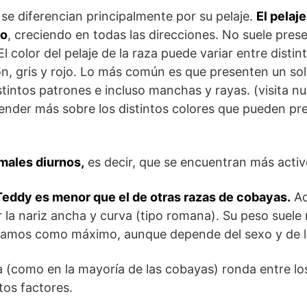
se diferencian principalmente por su pelaje.
El pelaj
so
, creciendo en todas las direcciones. No suele pres
El color del pelaje de la raza puede variar entre distin
n, gris y rojo. Lo más común es que presenten un so
tintos patrones e incluso manchas y rayas. (visita nu
nder más sobre los distintos colores que pueden pre
males diurnos,
es decir, que se encuentran más activo
Teddy es menor que el de otras razas de cobayas.
Ad
r la nariz ancha y curva (tipo romana). Su peso suele
gramos como máximo, aunque depende del sexo y de la
 (como en la mayoría de las cobayas) ronda entre los
tos factores.