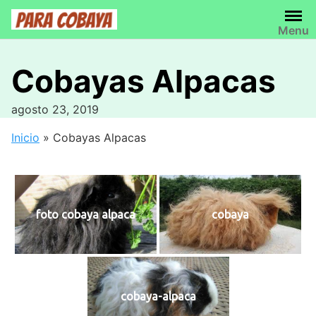
Saltar
al
Menu
contenido
Cobayas Alpacas
agosto 23, 2019
Inicio
»
Cobayas Alpacas
foto cobaya alpaca
cobaya
cobaya-alpaca